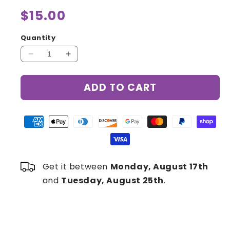
Regular
$15.00
price
Quantity
Decrease
Increase
quantity
quantity
for
for
ADD TO CART
Huile
Huile
de
de
Rose
Rose
Musquée
Musquée
50
50
ml
ml
Get it between
Monday, August 17th
and
Tuesday, August 25th
.