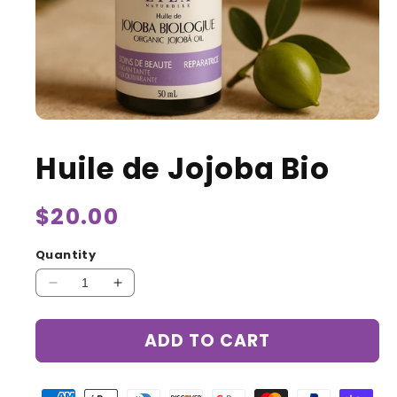
Huile de Jojoba Bio
Regular
$20.00
price
Quantity
Decrease
Increase
quantity
quantity
for
for
ADD TO CART
Huile
Huile
de
de
Jojoba
Jojoba