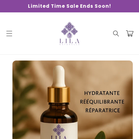
Skip to
Limited Time Sale Ends Soon!
content
Cart
Skip to
product
information