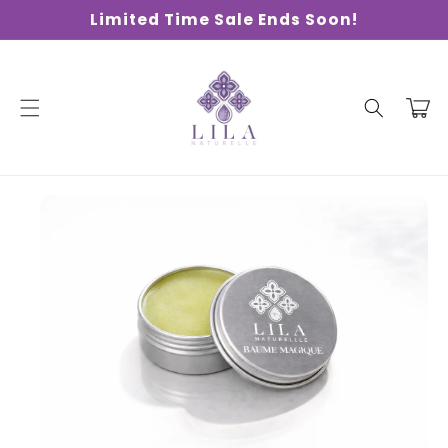
Skip to
Limited Time Sale Ends Soon!
content
Cart
Skip to
product
information