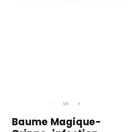
of
1
/
2
Baume Magique-