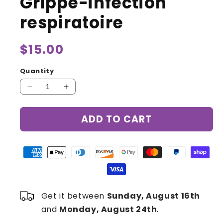
Grippe-infection
respiratoire
Regular
$15.00
price
Quantity
Decrease
Increase
quantity
quantity
for
for
ADD TO CART
Baume
Baume
Magique-
Magique-
Grippe-
Grippe-
infection
infection
respiratoire
respiratoire
Get it between
Sunday, August 16th
and
Monday, August 24th
.